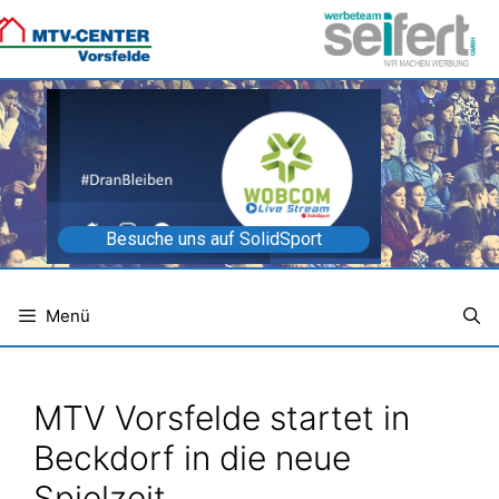
Zum
Inhalt
springen
Besuche uns auf SolidSport
Menü
MTV Vorsfelde startet in
Beckdorf in die neue
Spielzeit