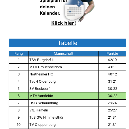
Tabelle
Rang
Mannschaft
Punkte
1
TSV Burgdorf II
42:10
2
MTV Großenheidorn
41:11
3
Northeimer HC
40:12
4
TvdH Oldenburg
31:21
5
SV Beckdorf
30:22
6
MTV Vorsfelde
30:22
7
HSG Schaumburg
28:24
8
VfL Hameln
25:27
9
TuS GW Himmelsthür
21:31
10
TV Cloppenburg
21:31