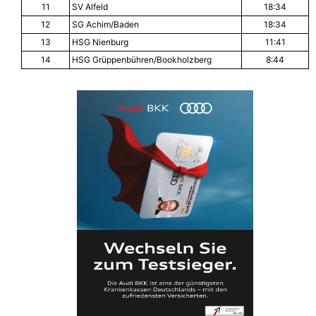
11
SV Alfeld
18:34
12
SG Achim/Baden
18:34
13
HSG Nienburg
11:41
14
HSG Grüppenbühren/Bookholzberg
8:44